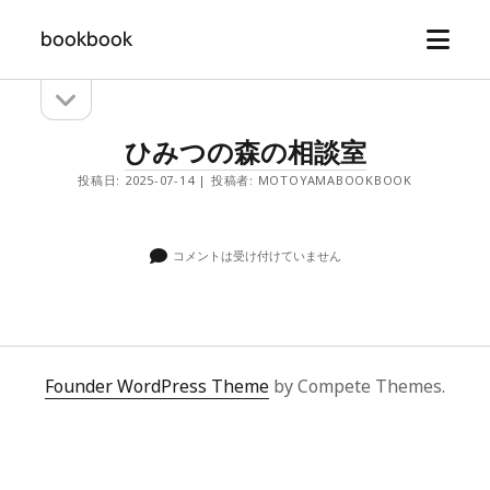
メ
bookbook
ニ
ュ
サ
サ
ー
イ
イ
ド
を
bookbook
ひみつの森の相談室
バ
開
ド
投
ー
投稿日: 2025-07-14 | 投稿者: MOTOYAMABOOKBOOK
く
を
バ
稿
開
ー
く
コメントは受け付けていません
Founder WordPress Theme
by Compete Themes.